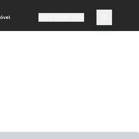
móvel
(51) 99864-2464