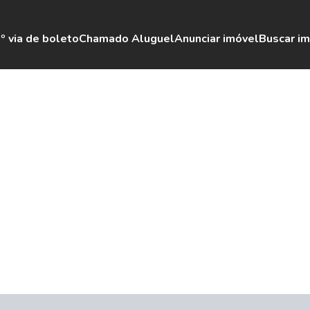
º via de boleto
Chamado Aluguel
Anunciar imóvel
Buscar i