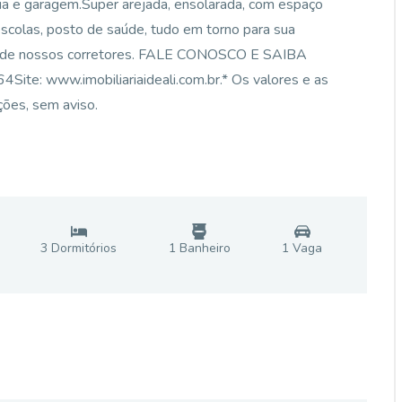
eria e garagem.Super arejada, ensolarada, com espaço
escolas, posto de saúde, tudo em torno para sua
 um de nossos corretores. FALE CONOSCO E SAIBA
te: www.imobiliariaideali.com.br.* Os valores e as
ções, sem aviso.
3
Dormitório
s
1
Banheiro
1
Vaga