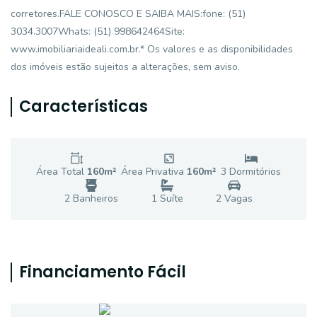
corretores.FALE CONOSCO E SAIBA MAIS:fone: (51)
3034.3007Whats: (51) 998642464Site:
www.imobiliariaideali.com.br.* Os valores e as disponibilidades
dos imóveis estão sujeitos a alterações, sem aviso.
Características
Área Total
160
m²
Área Privativa
160
m²
3
Dormitório
s
2
Banheiro
s
1
Suíte
2
Vaga
s
Financiamento Fácil