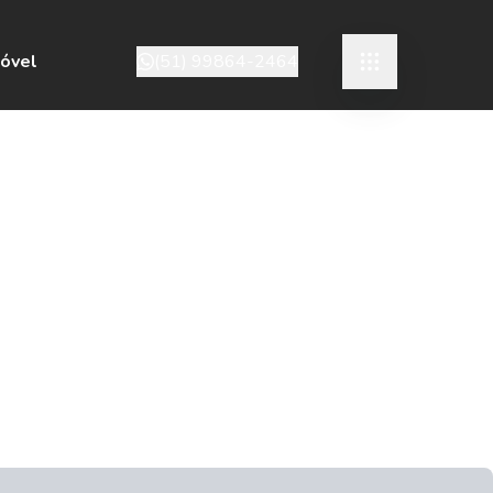
móvel
(51) 99864-2464