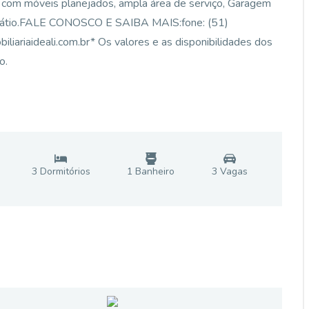
nha com móveis planejados, ampla área de serviço, Garagem
ente pátio.FALE CONOSCO E SAIBA MAIS:fone: (51)
riaideali.com.br* Os valores e as disponibilidades dos
o.
3
Dormitório
s
1
Banheiro
3
Vaga
s