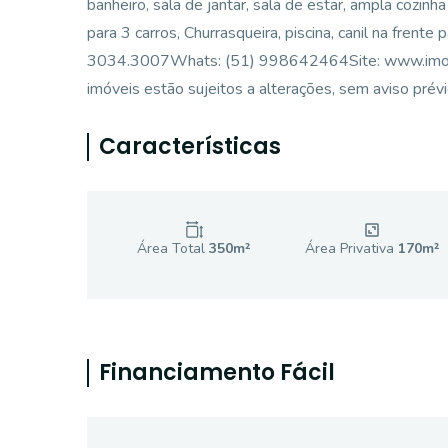
banheiro, sala de jantar, sala de estar, ampla cozi
para 3 carros, Churrasqueira, piscina, canil na fr
3034.3007Whats: (51) 998642464Site: www.imobilia
imóveis estão sujeitos a alterações, sem aviso prévi
Características
Área Total
350
m²
Área Privativa
170
m²
Financiamento Fácil