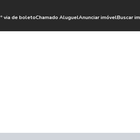
º via de boleto
Chamado Aluguel
Anunciar imóvel
Buscar i