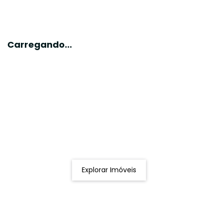
Carregando...
Procurando o imóvel dos sonhos?
Podemos ajudá-lo a realizar o seu sonho de um imóvel
novo
Explorar Imóveis