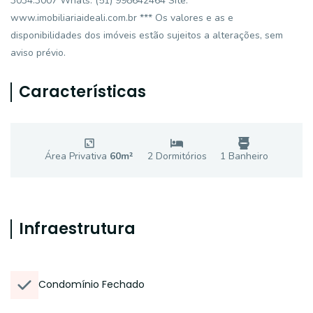
3034.3007 Whats: (51) 998642464 Site:
www.imobiliariaideali.com.br *** Os valores e as e
disponibilidades dos imóveis estão sujeitos a alterações, sem
aviso prévio.
Características
Área Privativa
60
m²
2
Dormitório
s
1
Banheiro
Infraestrutura
Condomínio Fechado