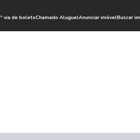
º via de boleto
Chamado Aluguel
Anunciar imóvel
Buscar i