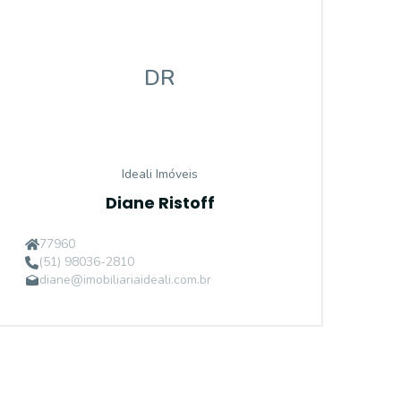
DR
Ideali Imóveis
Diane Ristoff
77960
(51) 98036-2810
diane@imobiliariaideali.com.br