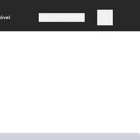
móvel
(51) 99864-2464