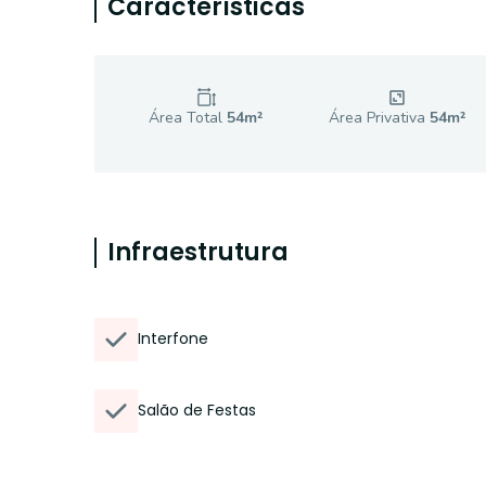
Características
Área Total
54
m²
Área Privativa
54
m²
Infraestrutura
Interfone
Salão de Festas