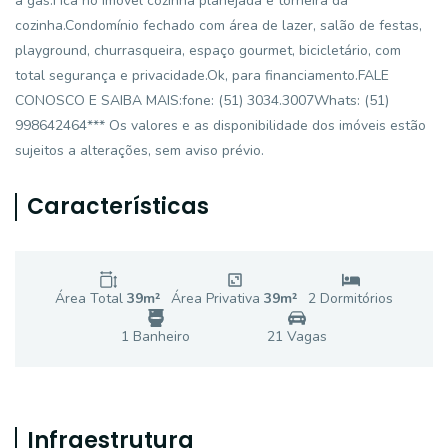
a gás.Fica no imóvel cozinha planejada e torneira da
cozinha.Condomínio fechado com área de lazer, salão de festas,
playground, churrasqueira, espaço gourmet, bicicletário, com
total segurança e privacidade.Ok, para financiamento.FALE
CONOSCO E SAIBA MAIS:fone: (51) 3034.3007Whats: (51)
998642464*** Os valores e as disponibilidade dos imóveis estão
sujeitos a alterações, sem aviso prévio.
Características
Área Total
39
m²
Área Privativa
39
m²
2
Dormitório
s
1
Banheiro
21
Vaga
s
Infraestrutura