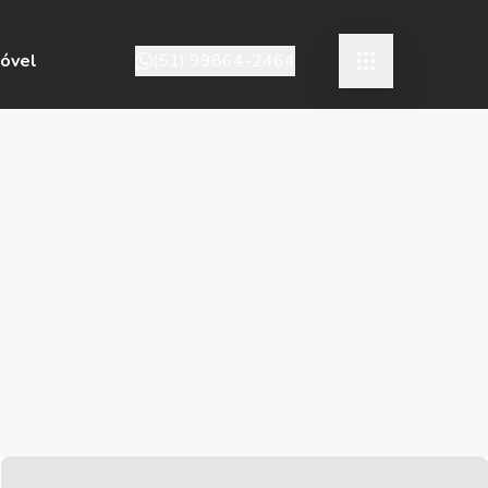
móvel
(51) 99864-2464