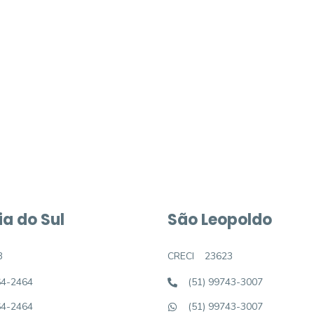
móvel dos sonhos?
e um imóvel novo
a do Sul
São Leopoldo
3
CRECI
23623
64-2464
(51) 99743-3007
64-2464
(51) 99743-3007