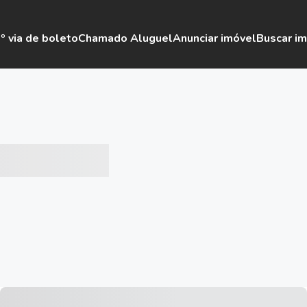
º via de boleto
Chamado Aluguel
Anunciar imóvel
Buscar i