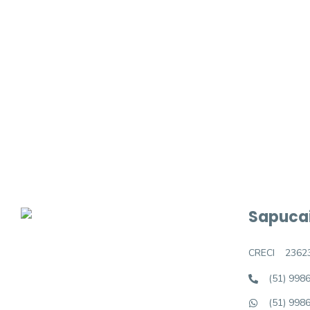
Procurando o i
Podemos ajudá-lo a realizar o seu sonho d
Sapucai
CRECI
2362
(51) 998
(51) 998