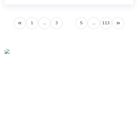
1
...
3
4
5
...
113
Procurando o imóvel dos sonhos?