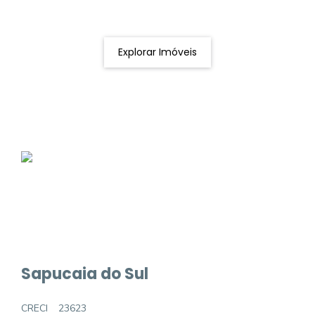
Podemos ajudá-lo a realizar o seu sonho de um imóvel
novo
Explorar Imóveis
Sapucaia do Sul
CRECI
23623