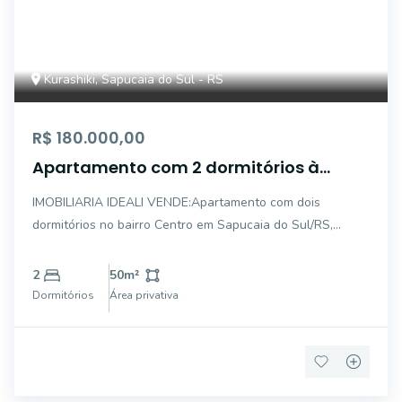
Kurashiki, Sapucaia do Sul - RS
R$ 180.000,00
Apartamento com 2 dormitórios à
venda, - Centro - Sapucaia do Sul/RS
IMOBILIARIA IDEALI VENDE:Apartamento com dois
dormitórios no bairro Centro em Sapucaia do Sul/RS,
composto por 2 dormitórios, banheiro, sala, cozinha, área
de serviço e garagem individual. Condomínio com ótima
2
50
m²
infraestrutura, portaria 24 horas, salão de
Dormitórios
Área privativa