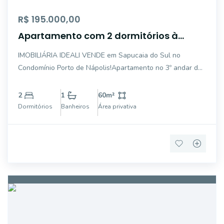
R$ 195.000,00
Apartamento com 2 dormitórios à
venda, 60 m² por R$ 195.000,00 - Centro
IMOBILIÁRIA IDEALI VENDE em Sapucaia do Sul no
- Sapucaia do Sul/RS
Condomínio Porto de Nápolis!Apartamento no 3º andar de
2 dormitórios, 1 sala, 1 cozinha, 1 banheiro 1 vaga para
carro sem cobertura.Cozinha semi mobiliada.FALE
2
1
60
m²
CONOSCO E SAIBA MAIS:Fone/Whatsapp: (51) 51 9974
Dormitórios
Banheiros
Área privativa