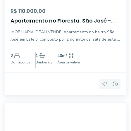
R$ 110.000,00
Apartamento no Floresta, São José -
Esteio
IMOBILIÁRIA IDEALI VENDE: Apartamento no bairro São
José em Esteio, composto por 2 dormitórios, sala de estar,
cozinha, banheiro, área de serviço e vaga para carro
rotativo. Infraestrutura completa no entorno do
2
1
40
m²
condomínio e fácil acesso ao centro da ci
Dormitórios
Banheiros
Área privativa
5718