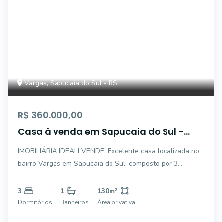
Vargas, Sapucaia do Sul - RS
R$ 360.000,00
Casa à venda em Sapucaia do Sul -
Vargas
IMOBILIÁRIA IDEALI VENDE: Excelente casa localizada no
bairro Vargas em Sapucaia do Sul, composto por 3
dormitórios, sala, cozinha, área de serviço, um banheiro,
vaga de garagem, área gourmet com churrasqueira e
3
1
130
m²
piscina. Próximo a mercado, farmácia, e
Dormitórios
Banheiros
Área privativa