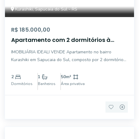
Kurashiki, Sapucaia do Sul - RS
R$ 185.000,00
Apartamento com 2 dormitórios à
venda, 50 m² por R$ 185.000,00 - Centro
IMOBILIÁRIA IDEALI VENDE Apartamento no bairro
- Sapucaia do Sul/RS
Kurashiki em Sapucaia do Sul, composto por 2 dormitórios,
banheiro, sala, cozinha, área de serviço e garagem
individual. Mobília que vai ficar no valor de venda:
2
1
50
m²
Roupeiro, cama e máquina de lavar. Condomín
Dormitórios
Banheiros
Área privativa
AP3387