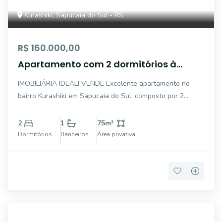
Kurashiki, Sapucaia do Sul - RS
R$ 160.000,00
Apartamento com 2 dormitórios à
venda, 47 m² por R$ 160.000 - Sapucaia
IMOBILIÁRIA IDEALI VENDE Excelente apartamento no
do Sul
bairro Kurashiki em Sapucaia do Sul, composto por 2
dormitórios, banheiro, sala, cozinha, área de serviço
Reformado, garagem individual. Condomínio com ótima
2
1
75
m²
infraestrutura, portaria 24 horas, salão de fe
Dormitórios
Banheiros
Área privativa
AP4903