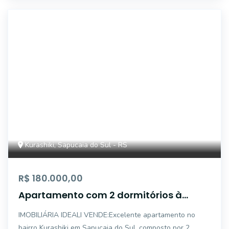
AP4919
Kurashiki, Sapucaia do Sul - RS
R$ 180.000,00
Apartamento com 2 dormitórios à
venda, - Centro - Sapucaia do Sul/RS
IMOBILIÁRIA IDEALI VENDE:Excelente apartamento no
bairro Kurashiki em Sapucaia do Sul, composto por 2