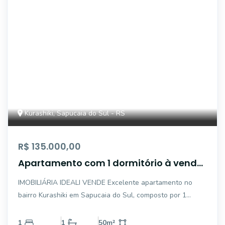
Kurashiki, Sapucaia do Sul - RS
R$ 135.000,00
Apartamento com 1 dormitório à venda,
50 m² por R$ 125.000,00 - Centro -
IMOBILIÁRIA IDEALI VENDE Excelente apartamento no
Sapucaia do Sul/RS
bairro Kurashiki em Sapucaia do Sul, composto por 1
dormitórios, banheiro, sala, cozinha, área de serviço e
garagem individual. Condomínio com ótima infraestrutura,
1
1
50
m²