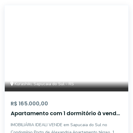
AP4876
Kurashiki, Sapucaia do Sul - RS
R$ 165.000,00
Apartamento com 1 dormitório à venda,
50 m² por R$ 165.000,00 - Centro -
IMOBILIÁRIA IDEALI VENDE em Sapucaia do Sul no
Sapucaia do Sul/RS
Condomínio Porto de Alexandria.Apartamento térreo, 1