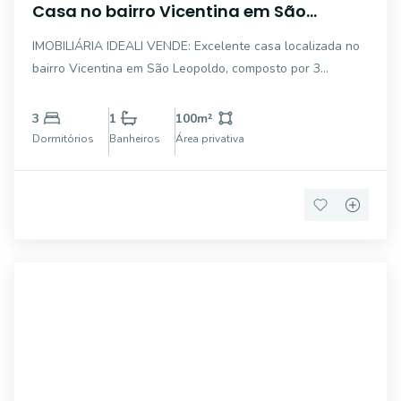
Casa no bairro Vicentina em São
Leopoldo/RS
IMOBILIÁRIA IDEALI VENDE: Excelente casa localizada no
bairro Vicentina em São Leopoldo, composto por 3
dormitórios, sala, cozinha, área de serviço, um banheiro,
vaga de garagem, área gourmet com churrasqueira e pátio
3
1
100
m²
na frente e nos fundos. Próximo a
Dormitórios
Banheiros
Área privativa
5714