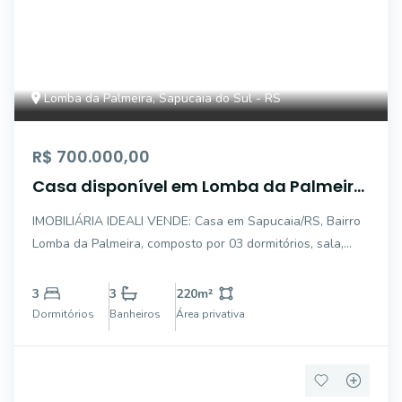
Lomba da Palmeira, Sapucaia do Sul - RS
R$ 700.000,00
Casa disponível em Lomba da Palmeira,
Sapucaia do Sul.
IMOBILIÁRIA IDEALI VENDE: Casa em Sapucaia/RS, Bairro
Lomba da Palmeira, composto por 03 dormitórios, sala,
cozinha, área de serviço 03 banheiro, área gourmet com
churrasqueira e vaga de garagem. Imóvel possui sistema
3
3
220
m²
de câmeras, cerca elétrica e por
Dormitórios
Banheiros
Área privativa