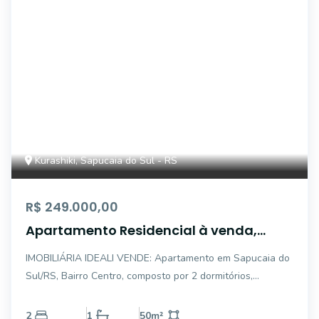
Kurashiki, Sapucaia do Sul - RS
R$ 249.000,00
Apartamento Residencial à venda,
Centro, Sapucaia do Sul - AP3387.
IMOBILIÁRIA IDEALI VENDE: Apartamento em Sapucaia do
Sul/RS, Bairro Centro, composto por 2 dormitórios,
banheiro, sala, cozinha, área de serviço e garagem
individual. Apartamento térreo com pátio. Ficam no imóvel
2
1
50
m²