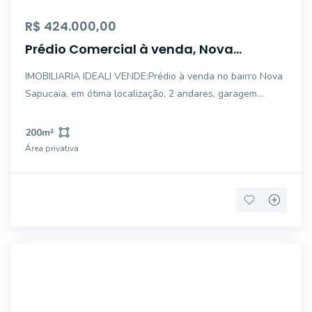
R$ 424.000,00
Prédio Comercial à venda, Nova
Sapucaia, Sapucaia do Sul - PR0010.
IMOBILIARIA IDEALI VENDE:Prédio à venda no bairro Nova
Sapucaia, em ótima localização, 2 andares, garagem
fechada para 3 a 4 carros, sala comercial na parte de
baixo, com 2 kitnet na parte superior (com 2 peças e 1
200
m²
banheiro), uma casa anexo nos fundos (Co
Área privativa
TE0177