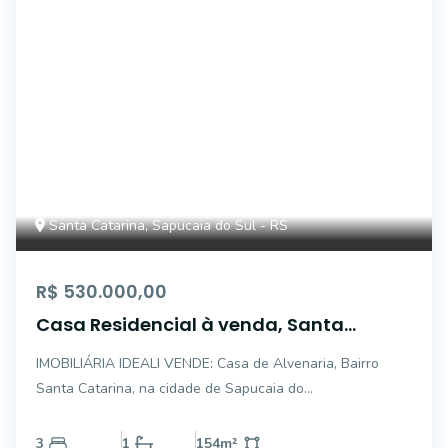
Santa Catarina, Sapucaia do Sul - RS
R$ 530.000,00
Casa Residencial à venda, Santa
Catarina, Sapucaia do Sul - CA0857.
IMOBILIÁRIA IDEALI VENDE: Casa de Alvenaria, Bairro
Santa Catarina, na cidade de Sapucaia do
Sul/RS,composto por 2 dormitórios, 1 Suite, sala de estar e
jantar, cozinha, 1 banheiro, área de serviço, e vaga de
3
1
154
m²