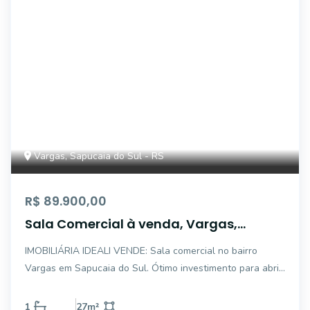
Vargas, Sapucaia do Sul - RS
R$ 89.900,00
Sala Comercial à venda, Vargas,
Sapucaia do Sul - SA0038.
IMOBILIÁRIA IDEALI VENDE: Sala comercial no bairro
Vargas em Sapucaia do Sul. Ótimo investimento para abrir
o seu negocio e excelente localização.* Aceita
FINANCIAMENTO* Aceita FGTSFALE CONOSCO E SAIBA
1
27
m²