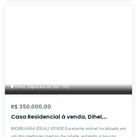
CA0900
Dihel, Sapucaia do Sul - RS
R$ 350.000,00
Casa Residencial à venda, Dihel,
Sapucaia do Sul - CA0900.
IMOBILIÁRIA IDEALI VENDE:Excelente imóvel localizado em
um dos melhores bairros da cidade, estando a poucos