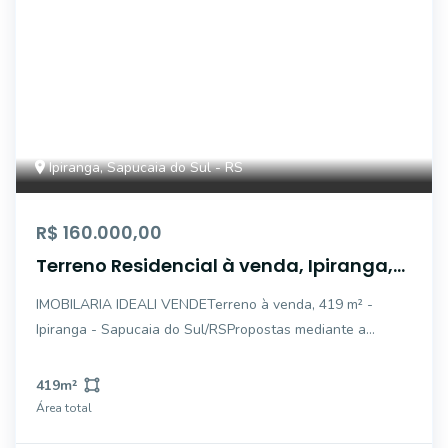
Ipiranga, Sapucaia do Sul - RS
R$ 160.000,00
Terreno Residencial à venda, Ipiranga,
Sapucaia do Sul - TE0177.
IMOBILARIA IDEALI VENDETerreno à venda, 419 m² -
Ipiranga - Sapucaia do Sul/RSPropostas mediante a
avaliações..FALE CONOSCO E SAIBA MAIS:FONE: (51)
3034.3007WHATSAPP: (51) 998642464SITE:
419
m²
www.imobiliariaideali.com.br
Área total