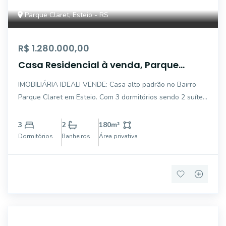
Parque Claret, Esteio - RS
R$ 1.280.000,00
Casa Residencial à venda, Parque
Claret, Esteio - CA0809.
IMOBILIÁRIA IDEALI VENDE: Casa alto padrão no Bairro
Parque Claret em Esteio. Com 3 dormitórios sendo 2 suítes
(1 master com closet e hidromassagem), 2 banheiros
sociais, sala de jantar, cozinha, área gourmet,
3
2
180
m²
churrasqueira além de um pátio amplo com jard
Dormitórios
Banheiros
Área privativa
SA0038