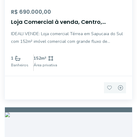
R$ 690.000,00
Loja Comercial à venda, Centro,
Sapucaia do Sul - LO0052.
IDEALI VENDE: Loja comercial Térrea em Sapucaia do Sul
com 152m² imóvel comercial com grande fluxo de
pedestres e veículos em seu entorno.* ACEITA
FINANCIAMENTO* ACEITA FGTSFALE CONOSCO E SAIBA
1
152
m²
MAIS:fone: (51) 3034.3007Whats: (51) 998642464Site:
Banheiros
Área privativa
www.imobi