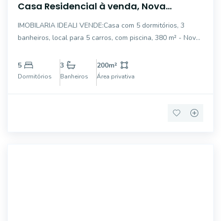
Casa Residencial à venda, Nova
Sapucaia, Sapucaia do Sul - CA0795.
IMOBILARIA IDEALI VENDE:Casa com 5 dormitórios, 3
banheiros, local para 5 carros, com piscina, 380 m² - Nova
Sapucaia - Sapucaia do Sul/RS, Ótima localização, Ônibus
passa na frente, próximo ao mercado, escola, restaurantes
5
3
200
m²
e lojas. FALE CONOSCO E SAIBA
Dormitórios
Banheiros
Área privativa
AP0211