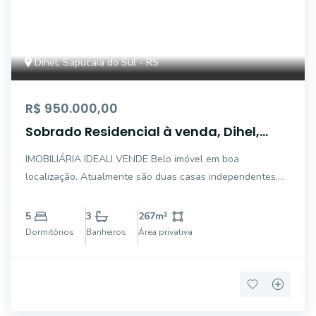
Dihel, Sapucaia do Sul - RS
R$ 950.000,00
Sobrado Residencial à venda, Dihel,
Sapucaia do Sul - SO0161.
IMOBILIÁRIA IDEALI VENDE Belo imóvel em boa
localização. Atualmente são duas casas independentes,
porém podem ser unificadas. Casa 1: 3 dormitórios (sendo
1 suíte com closet), sala estar, sala de jantar, cozinha com
5
3
267
m²
churrasqueira, banheiro estilo american
Dormitórios
Banheiros
Área privativa