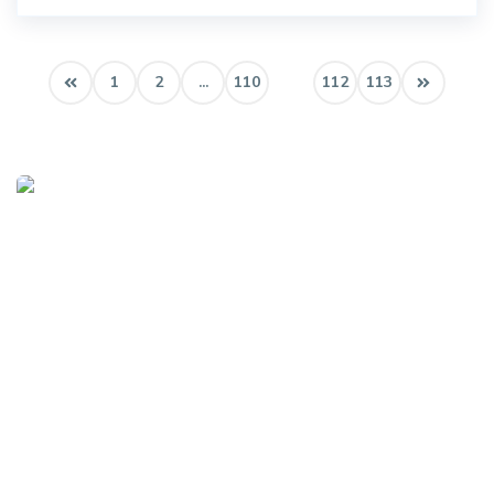
1
2
...
110
111
112
113
Procurando o imóvel dos sonhos?