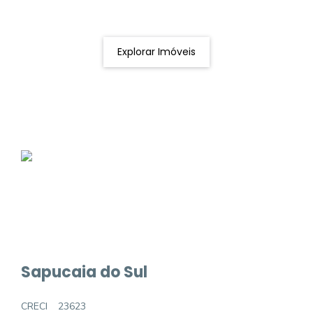
Podemos ajudá-lo a realizar o seu sonho de um imóvel
novo
Explorar Imóveis
Sapucaia do Sul
CRECI
23623