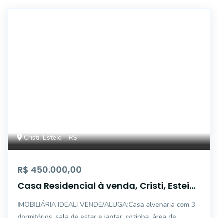
CA0823
Cristi, Esteio - RS
R$ 450.000,00
Casa Residencial à venda, Cristi, Esteio
- CA0823.
IMOBILIÁRIA IDEALI VENDE/ALUGA:Casa alvenaria com 3
dormitórios, sala de estar e jantar, cozinha, área de