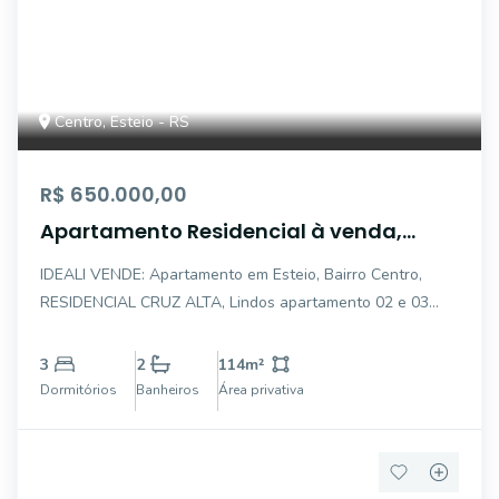
Centro, Esteio - RS
R$ 650.000,00
Apartamento Residencial à venda,
Centro, Esteio - AP0211.
IDEALI VENDE: Apartamento em Esteio, Bairro Centro,
RESIDENCIAL CRUZ ALTA, Lindos apartamento 02 e 03
dormitórios , janelas panorâmicas com ampla visibilidades
e luz natural, Salão de Festas completo com louças e
3
2
114
m²
Churrasqueira| Espaço Kids| Sala Fitnes
Dormitórios
Banheiros
Área privativa