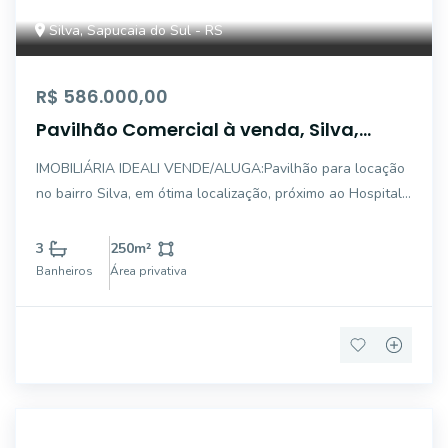
Silva, Sapucaia do Sul - RS
R$ 586.000,00
Pavilhão Comercial à venda, Silva,
Sapucaia do Sul - PA0019.
IMOBILIÁRIA IDEALI VENDE/ALUGA:Pavilhão para locação
no bairro Silva, em ótima localização, próximo ao Hospital
Geteúlio Vargas, com 3 salas, 3 banheiros, sala
superior.Ótima opção para academia, loja, estoque,
3
250
m²
fábrica.Não perca tempo e venha nos fazer um
Banheiros
Área privativa
CA0857