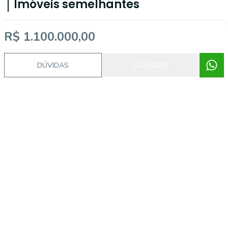
Imóveis semelhantes
R$ 1.100.000,00
CA2271
DÚVIDAS
AGENDAR
Jardim, Sapucaia do Sul - RS
R$ 310.000,00
Casa Residencial à venda, Jardim,
Sapucaia do Sul - CA2271.