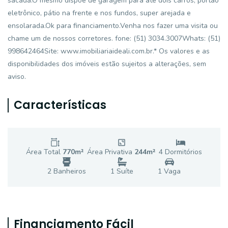
sacada.O mesmo dispõe de garagem para até dois carros, portão
eletrônico, pátio na frente e nos fundos, super arejada e
ensolarada.Ok para financiamento.Venha nos fazer uma visita ou
chame um de nossos corretores. fone: (51) 3034.3007Whats: (51)
998642464Site: www.imobiliariaideali.com.br.* Os valores e as
disponibilidades dos imóveis estão sujeitos a alterações, sem
aviso.
Características
Área Total
770
m²
Área Privativa
244
m²
4
Dormitório
s
2
Banheiro
s
1
Suíte
1
Vaga
Financiamento Fácil