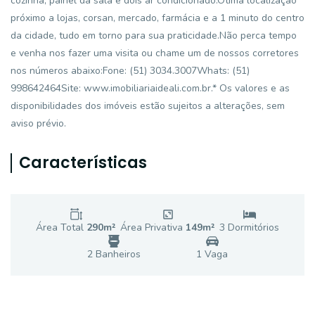
cozinha, painel da sala e dois ar condicionado.Ótima localização
próximo a lojas, corsan, mercado, farmácia e a 1 minuto do centro
da cidade, tudo em torno para sua praticidade.Não perca tempo
e venha nos fazer uma visita ou chame um de nossos corretores
nos números abaixo:Fone: (51) 3034.3007Whats: (51)
998642464Site: www.imobiliariaideali.com.br.* Os valores e as
disponibilidades dos imóveis estão sujeitos a alterações, sem
aviso prévio.
Características
Área Total
290
m²
Área Privativa
149
m²
3
Dormitório
s
2
Banheiro
s
1
Vaga