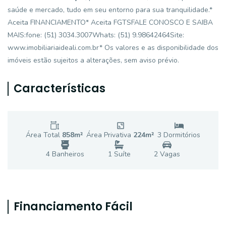
saúde e mercado, tudo em seu entorno para sua tranquilidade.*
Aceita FINANCIAMENTO* Aceita FGTSFALE CONOSCO E SAIBA
MAIS:fone: (51) 3034.3007Whats: (51) 9.98642464Site:
www.imobiliariaideali.com.br* Os valores e as disponibilidade dos
imóveis estão sujeitos a alterações, sem aviso prévio.
Características
Área Total
858
m²
Área Privativa
224
m²
3
Dormitório
s
4
Banheiro
s
1
Suíte
2
Vaga
s
Financiamento Fácil