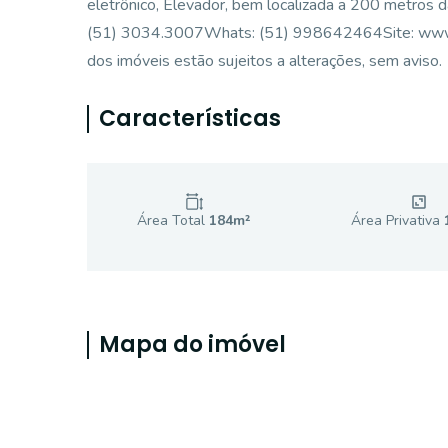
eletrônico, Elevador, bem localizada a 200 metr
(51) 3034.3007Whats: (51) 998642464Site: www.imob
dos imóveis estão sujeitos a alterações, sem aviso.
Características
Área Total
184
m²
Área Privativa
Mapa do imóvel