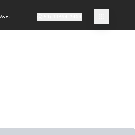
móvel
(51) 99864-2464