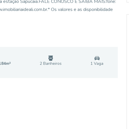
os da estação Sapucaia.FALE CONOSCO E SAIBA MAIS:fone:
iliariaideali.com.br.* Os valores e as disponibilidade
184
m²
2
Banheiro
s
1
Vaga