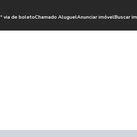
º via de boleto
Chamado Aluguel
Anunciar imóvel
Buscar i