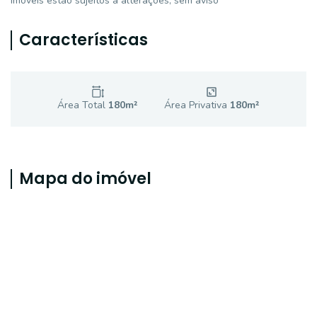
imóveis estão sujeitos a alterações, sem aviso
Características
Área Total
180
m²
Área Privativa
180
m²
Mapa do imóvel