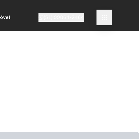
móvel
(51) 99864-2464