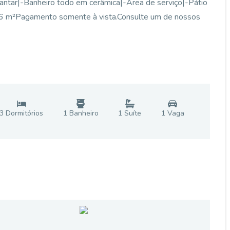
 jantar|-Banheiro todo em cerâmica|-Área de serviço|-Pátio
 96 m²Pagamento somente à vista.Consulte um de nossos
3
Dormitório
s
1
Banheiro
1
Suíte
1
Vaga