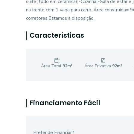
suíte( todo em cerâmica)|-Cozinha|-Sala de estar e
na frente com 1 vaga para carro. Área construída=
corretores.Estamos à disposição.
Características
Área Total
92
m²
Área Privativa
92
m²
Financiamento Fácil
Pretende Financiar?