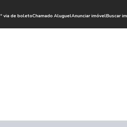
º via de boleto
Chamado Aluguel
Anunciar imóvel
Buscar i