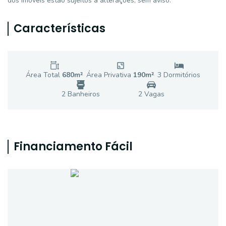
dos imóveis estão sujeitos a alterações, sem aviso.
Características
Área Total
680
m²
Área Privativa
190
m²
3
Dormitório
s
2
Banheiro
s
2
Vaga
s
Financiamento Fácil