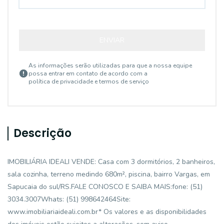
ENVIAR
As informações serão utilizadas para que a nossa equipe
possa entrar em contato de acordo com a
política de privacidade e termos de serviço
Descrição
IMOBILIÁRIA IDEALI VENDE: Casa com 3 dormitórios, 2 banheiros,
sala cozinha, terreno medindo 680m², piscina, bairro Vargas, em
Sapucaia do sul/RS.FALE CONOSCO E SAIBA MAIS:fone: (51)
3034.3007Whats: (51) 998642464Site:
www.imobiliariaideali.com.br* Os valores e as disponibilidades