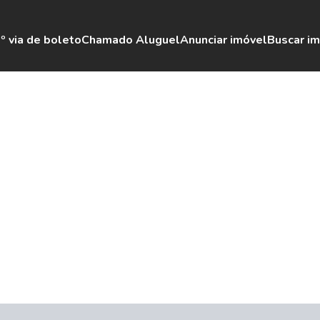
º via de boleto
Chamado Aluguel
Anunciar imóvel
Buscar i