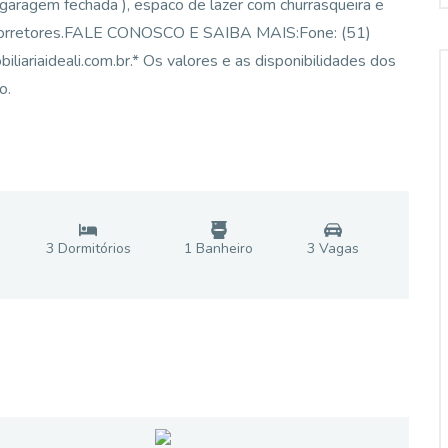
 ( garagem fechada ), espaco de lazer com churrasqueira e
s corretores.FALE CONOSCO E SAIBA MAIS:Fone: (51)
iaideali.com.br.* Os valores e as disponibilidades dos
o.
3
Dormitório
s
1
Banheiro
3
Vaga
s