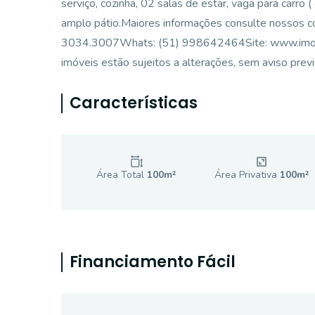
serviço, cozinha, 02 salas de estar, vaga para carro
amplo pátio.Maiores informações consulte nosso
3034.3007Whats: (51) 998642464Site: www.imobiliar
imóveis estão sujeitos a alterações, sem aviso previ
Características
Área Total
100
m²
Área Privativa
100
m²
Financiamento Fácil