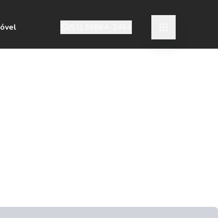
móvel
(51) 99864-2464