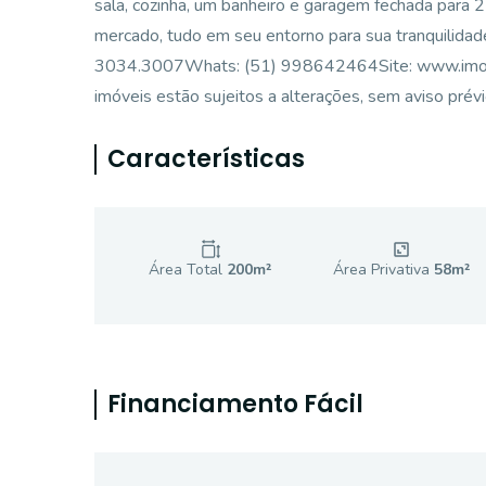
sala, cozinha, um banheiro e garagem fechada para 2 
mercado, tudo em seu entorno para sua tranquili
3034.3007Whats: (51) 998642464Site: www.imobilia
imóveis estão sujeitos a alterações, sem aviso prévi
Características
Área Total
200
m²
Área Privativa
58
m²
Financiamento Fácil