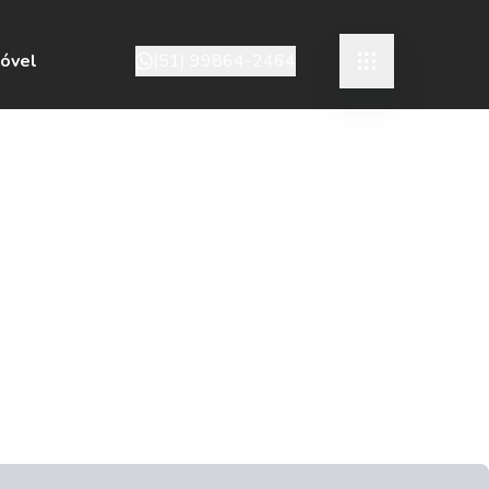
móvel
(51) 99864-2464