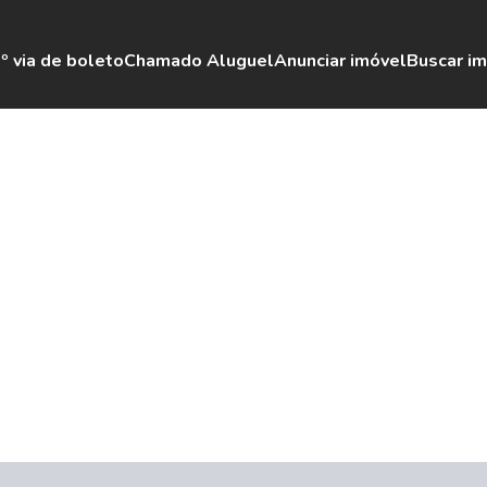
º via de boleto
Chamado Aluguel
Anunciar imóvel
Buscar i