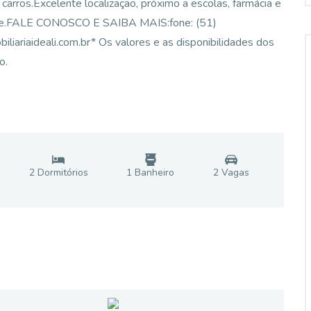
carros.Excelente localização, próximo a escolas, farmácia e
dade.FALE CONOSCO E SAIBA MAIS:fone: (51)
riaideali.com.br* Os valores e as disponibilidades dos
o.
2
Dormitório
s
1
Banheiro
2
Vaga
s