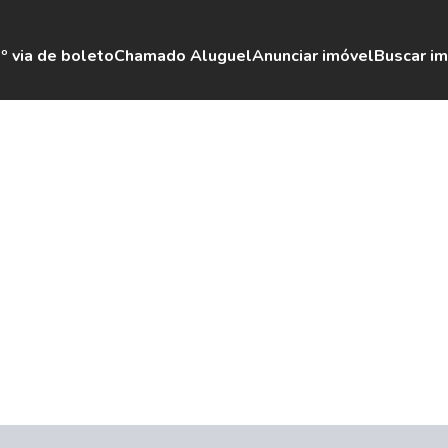
º via de boleto
Chamado Aluguel
Anunciar imóvel
Buscar i