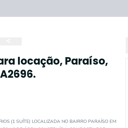
ra locação, Paraíso,
CA2696.
ÓRIOS (1 SUÍTE) LOCALIZADA NO BAIRRO PARAÍSO EM