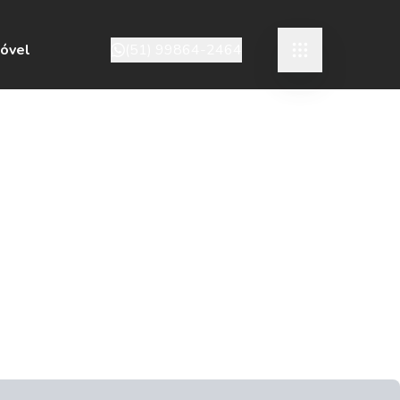
móvel
(51) 99864-2464