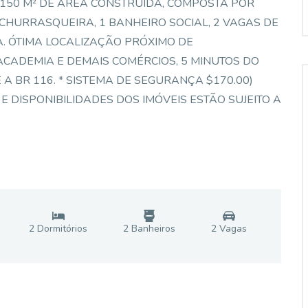
150 M² DE ÁREA CONSTRUÍDA, COMPOSTA POR
 CHURRASQUEIRA, 1 BANHEIRO SOCIAL, 2 VAGAS DE
. ÓTIMA LOCALIZAÇÃO PRÓXIMO DE
ACADEMIA E DEMAIS COMÉRCIOS, 5 MINUTOS DO
 A BR 116. * SISTEMA DE SEGURANÇA $170.00)
E DISPONIBILIDADES DOS IMÓVEIS ESTÃO SUJEITO A
2
Dormitório
s
2
Banheiro
s
2
Vaga
s