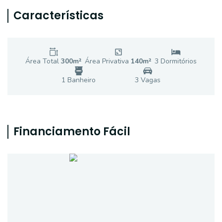
Características
Área Total
300
m²
Área Privativa
140
m²
3
Dormitório
s
1
Banheiro
3
Vaga
s
Financiamento Fácil