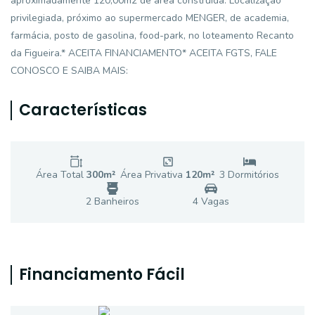
aproximadamente 120,00m2 de área construída. Localização
privilegiada, próximo ao supermercado MENGER, de academia,
farmácia, posto de gasolina, food-park, no loteamento Recanto
da Figueira.* ACEITA FINANCIAMENTO* ACEITA FGTS, FALE
CONOSCO E SAIBA MAIS:
Características
Área Total
300
m²
Área Privativa
120
m²
3
Dormitório
s
2
Banheiro
s
4
Vaga
s
Financiamento Fácil