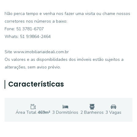
Não perca tempo e venha nos fazer uma visita ou chame nossos
corretores nos números a baixo:
Fone: 51 3781-6707
Whats: 51 9.9864-2464
Site www.imobiliariaideali.com.br
Os valores e as disponibilidades dos imóveis estão sujeitos a
alterações, sem aviso prévio.
Características
Área Total
469
m²
3
Dormitório
s
2
Banheiro
s
3
Vaga
s