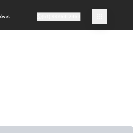
móvel
(51) 99864-2464