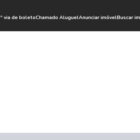
º via de boleto
Chamado Aluguel
Anunciar imóvel
Buscar i