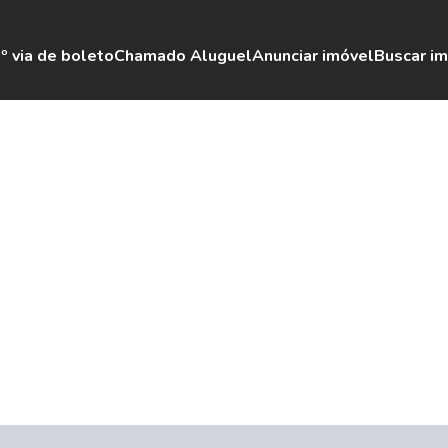
º via de boleto
Chamado Aluguel
Anunciar imóvel
Buscar i