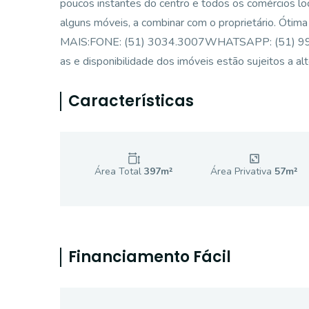
poucos instantes do centro e todos os comércios lo
alguns móveis, a combinar com o proprietário. Ót
MAIS:FONE: (51) 3034.3007WHATSAPP: (51) 99864
as e disponibilidade dos imóveis estão sujeitos a al
Características
Área Total
397
m²
Área Privativa
57
m²
Financiamento Fácil