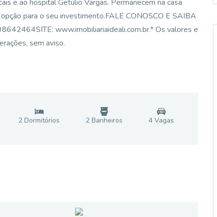
cais e ao hospital Getúlio Vargas. Permanecem na casa
ima opção para o seu investimento.FALE CONOSCO E SAIBA
2464SITE: www.imobiliariaideali.com.br.* Os valores e
terações, sem aviso.
2
Dormitório
s
2
Banheiro
s
4
Vaga
s