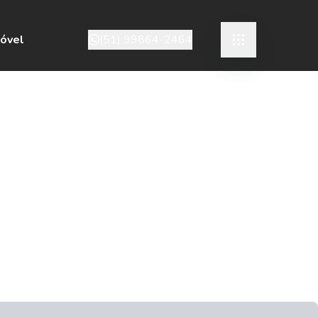
móvel
(51) 99864-2464