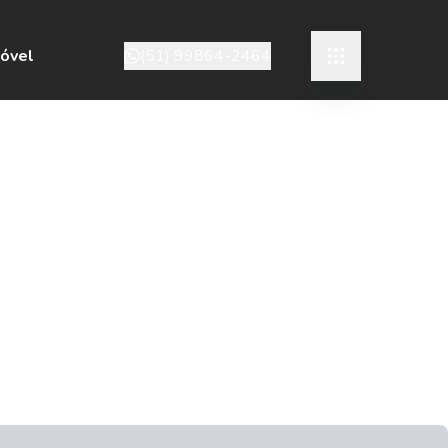
móvel
(51) 99864-2464