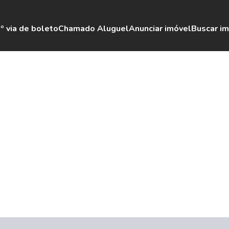
º via de boleto
Chamado Aluguel
Anunciar imóvel
Buscar i