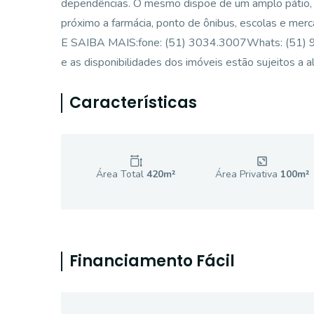
dependências. O mesmo dispõe de um amplo pátio, t
próximo a farmácia, ponto de ônibus, escolas e me
E SAIBA MAIS:fone: (51) 3034.3007Whats: (51) 99
e as disponibilidades dos imóveis estão sujeitos a a
Características
Área Total
420
m²
Área Privativa
100
m²
Financiamento Fácil