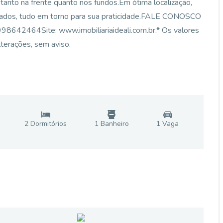
anto na frente quanto nos fundos.Em ótima localização,
rcados, tudo em torno para sua praticidade.FALE CONOSCO
8642464Site: www.imobiliariaideali.com.br.* Os valores
lterações, sem aviso.
2
Dormitório
s
1
Banheiro
1
Vaga