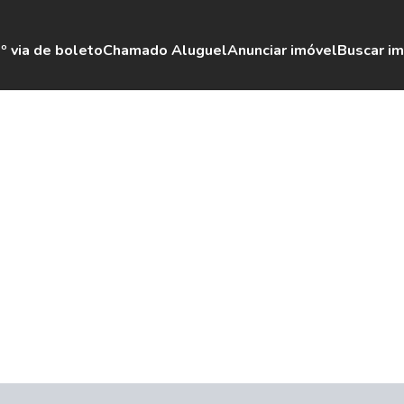
º via de boleto
Chamado Aluguel
Anunciar imóvel
Buscar i