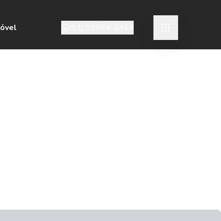
móvel
(51) 99864-2464