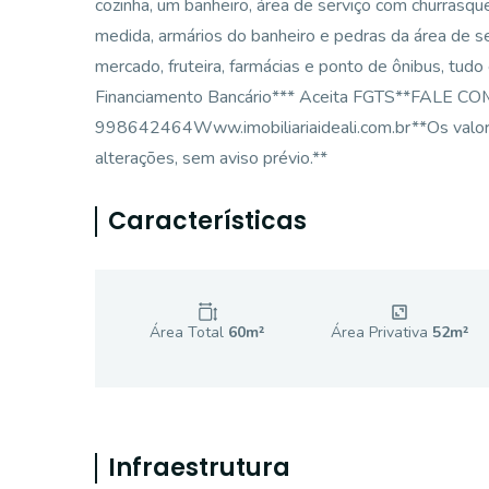
cozinha, um banheiro, área de serviço com churrasqu
medida, armários do banheiro e pedras da área de se
mercado, fruteira, farmácias e ponto de ônibus, tudo
Financiamento Bancário*** Aceita FGTS**FALE
998642464Www.imobiliariaideali.com.br**Os valores
alterações, sem aviso prévio.**
Características
Área Total
60
m²
Área Privativa
52
m²
Infraestrutura