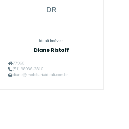
DR
Ideali Imóveis
Diane Ristoff
77960
(51) 98036-2810
diane@imobiliariaideali.com.br