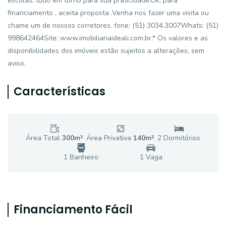
escolas, tudo em torno para sua praticidade.Ok, para
financiamento , aceita proposta .Venha nos fazer uma visita ou
chame um de nossos corretores. fone: (51) 3034.3007Whats: (51)
998642464Site: www.imobiliariaideali.com.br.* Os valores e as
disponibilidades dos imóveis estão sujeitos a alterações, sem
aviso.
Características
Área Total
300
m²
Área Privativa
140
m²
2
Dormitório
s
1
Banheiro
1
Vaga
Financiamento Fácil