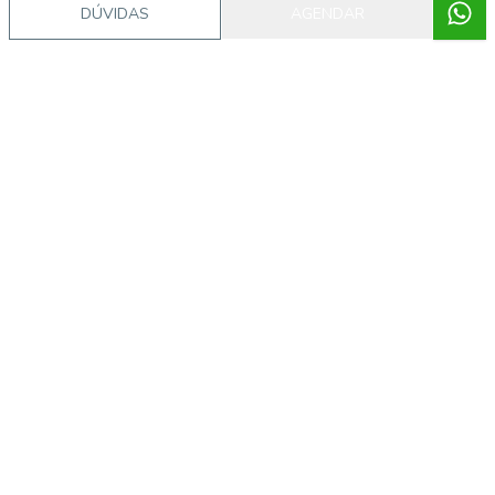
DÚVIDAS
AGENDAR
Procurando o imóvel dos sonhos?
Podemos ajudá-lo a realizar o seu sonho de um imóvel
novo
Explorar Imóveis