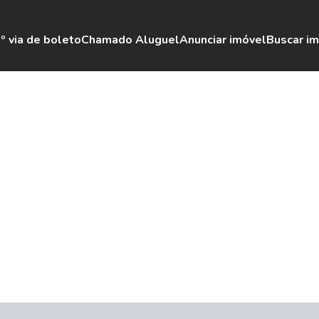
º via de boleto
Chamado Aluguel
Anunciar imóvel
Buscar i