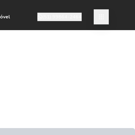
móvel
(51) 99864-2464