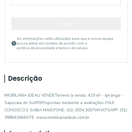
ENVIAR
As informações serão utilizadas para que a nossa equipe
possa entrar em contato de acordo com a
política de privacidade e termos de serviço
Descrição
IMOBILARIA IDEALI VENDETerreno à venda, 419 m² - Ipiranga -
Sapucaia do Sul/RSPropostas mediante a avaliações..FALE
CONOSCO E SAIBA MAIS:FONE: (51) 3034.3007WHATSAPP: (51)
998642464SITE: www.imobiliariaideali.com.br