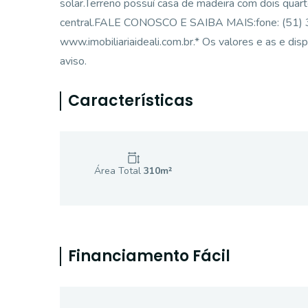
solar.Terreno possuí casa de madeira com dois quarto
central.FALE CONOSCO E SAIBA MAIS:fone: (51)
www.imobiliariaideali.com.br.* Os valores e as e dis
aviso.
Características
Área Total
310
m²
Financiamento Fácil