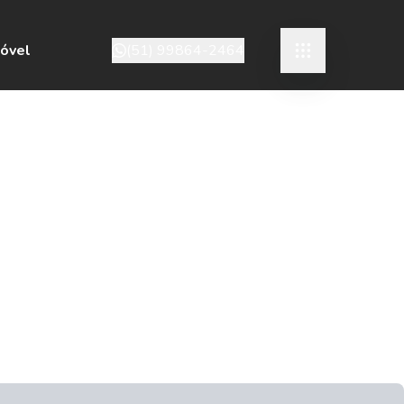
móvel
(51) 99864-2464