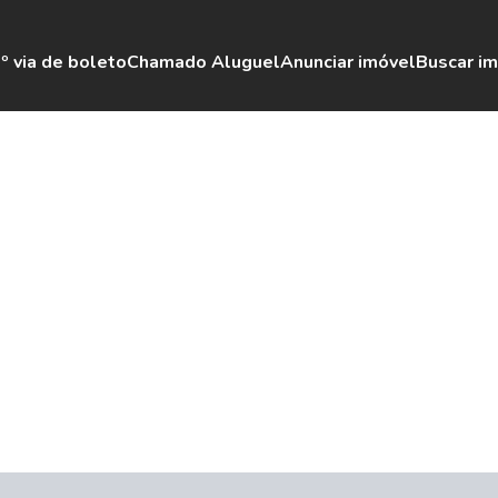
º via de boleto
Chamado Aluguel
Anunciar imóvel
Buscar i