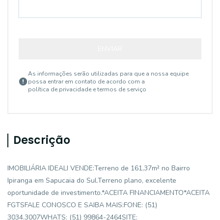
ENVIAR
As informações serão utilizadas para que a nossa equipe
possa entrar em contato de acordo com a
política de privacidade e termos de serviço
Descrição
IMOBILIÁRIA IDEALI VENDE:Terreno de 161,37m² no Bairro
Ipiranga em Sapucaia do Sul.Terreno plano, excelente
oportunidade de investimento.*ACEITA FINANCIAMENTO*ACEITA
FGTSFALE CONOSCO E SAIBA MAIS:FONE: (51)
3034.3007WHATS: (51) 99864-2464SITE: