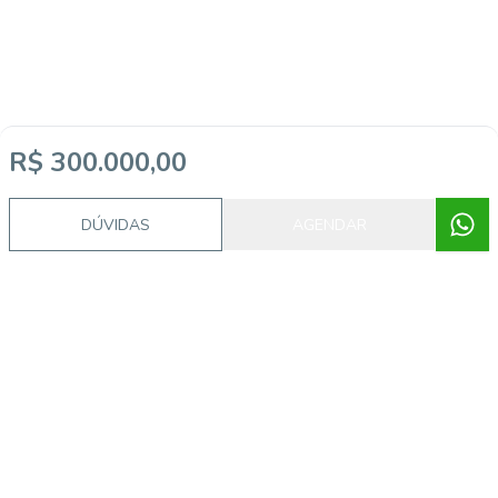
R$ 300.000,00
Corretor
DÚVIDAS
AGENDAR
AC
Ideali Imóveis
Andre Cosme