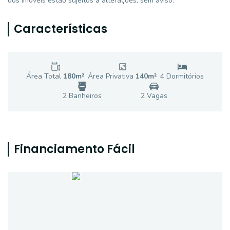
dos imóveis estão sujeitos a alterações, sem aviso.
Características
Área Total
180
m²
Área Privativa
140
m²
4
Dormitório
s
2
Banheiro
s
2
Vaga
s
Financiamento Fácil