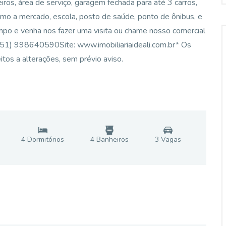
eiros, área de serviço, garagem fechada para até 3 carros,
ximo a mercado, escola, posto de saúde, ponto de ônibus, e
mpo e venha nos fazer uma visita ou chame nosso comercial
51) 998640590Site: www.imobiliariaideali.com.br* Os
itos a alterações, sem prévio aviso.
4
Dormitório
s
4
Banheiro
s
3
Vaga
s