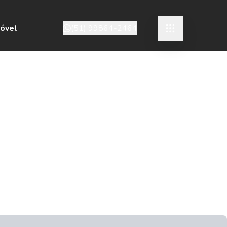
móvel
(51) 99864-2464