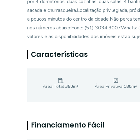
por 4 dormitórios, duas cozinhas, duas salas, 4 banh
sacada e churrasqueira.Localização privilegiada, pró
a poucos minutos do centro da cidade.Não perca te
nos números abaixo:Fone: (51) 3034.3007Whats: (
valores e as disponibilidades dos imóveis estão suje
Características
Área Total
350
m²
Área Privativa
180
m²
Financiamento Fácil