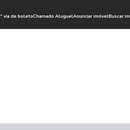
º via de boleto
Chamado Aluguel
Anunciar imóvel
Buscar i