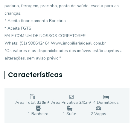
padaria, ferragem, pracinha, posto de saúde, escola para as
crianças.
* Aceita financiamento Bancário
* Aceita FGTS
FALE COM UM DE NOSSOS CORRETORES!
Whats: (51) 998642464 Www.imobiliariaideali.com.br
*Os valores e as disponibilidades dos imóveis estão sujeitos a
alterações, sem aviso prévio.*
Características
Área Total
330
m²
Área Privativa
241
m²
4
Dormitório
s
1
Banheiro
1
Suíte
2
Vaga
s