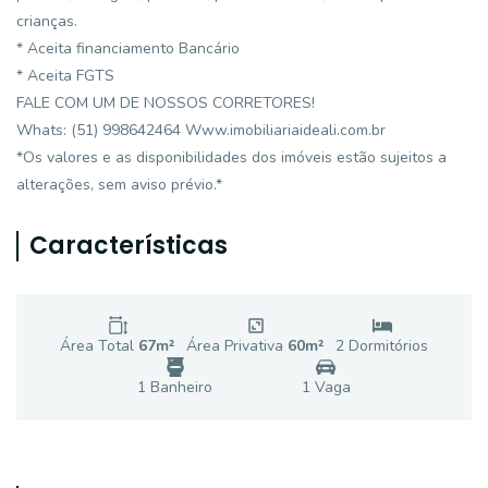
crianças.
* Aceita financiamento Bancário
* Aceita FGTS
FALE COM UM DE NOSSOS CORRETORES!
Whats: (51) 998642464 Www.imobiliariaideali.com.br
*Os valores e as disponibilidades dos imóveis estão sujeitos a
alterações, sem aviso prévio.*
Características
Área Total
67
m²
Área Privativa
60
m²
2
Dormitório
s
1
Banheiro
1
Vaga