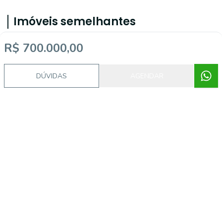
Imóveis semelhantes
R$ 700.000,00
SO0913
DÚVIDAS
AGENDAR
Lomba da Palmeira, Sapucaia do Sul - RS
R$ 289.000,00