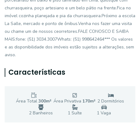
porcelanato em baixo e piso laminado em cima, quiosque com
churrasqueira, poço artesiano e um belo pátio na frente.Fica no
imóvel cozinha planejada e pia da churrasqueira.Próximo a escola
La Salle, mercado e ponto de ônibus.Venha nos fazer uma visita
ou chame um de nossos ceorretores.FALE CONOSCO E SAIBA
MAIS:fone: (51) 3034.3007Whats: (51) 998642464*** Os valores
e as disponibilidade dos imóveis estão sujeitos a alterações, sem
aviso.
Características
Área Total
300
m²
Área Privativa
170
m²
2
Dormitório
s
2
Banheiro
s
1
Suíte
1
Vaga