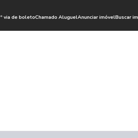
º via de boleto
Chamado Aluguel
Anunciar imóvel
Buscar i