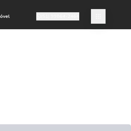
móvel
(51) 99864-2464