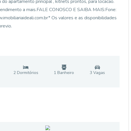
do apartamento principal , kitnets prontos, para locacao.
 um rendimento a mais.FALE CONOSCO E SAIBA MAIS:Fone:
biliariaideali.com.br* Os valores e as disponibilidades
revio.
2
Dormitório
s
1
Banheiro
3
Vaga
s