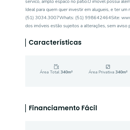
servico, amplo espaco no patio.O imovel possui alem 
Ideal para quem quer investir em alugueis, e ter
(51) 3034.3007Whats: (51) 998642464Site: www.imo
dos imóveis estão sujeitos a alterações, sem aviso p
Características
Área Total
340
m²
Área Privativa
340
m²
Financiamento Fácil