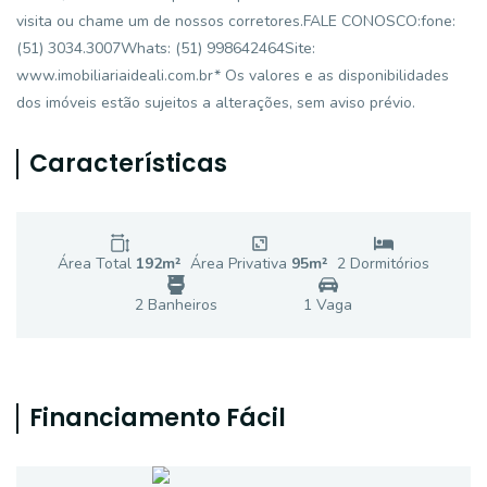
visita ou chame um de nossos corretores.FALE CONOSCO:fone:
(51) 3034.3007Whats: (51) 998642464Site:
www.imobiliariaideali.com.br* Os valores e as disponibilidades
dos imóveis estão sujeitos a alterações, sem aviso prévio.
Características
Área Total
192
m²
Área Privativa
95
m²
2
Dormitório
s
2
Banheiro
s
1
Vaga
Financiamento Fácil