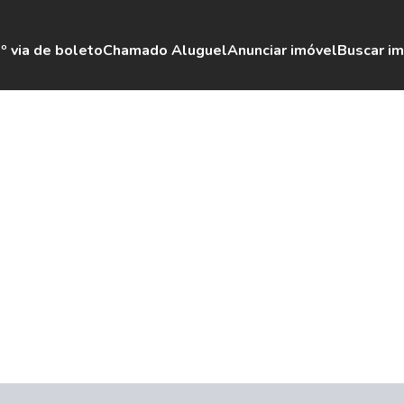
º via de boleto
Chamado Aluguel
Anunciar imóvel
Buscar i