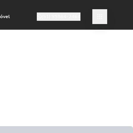
móvel
(51) 99864-2464