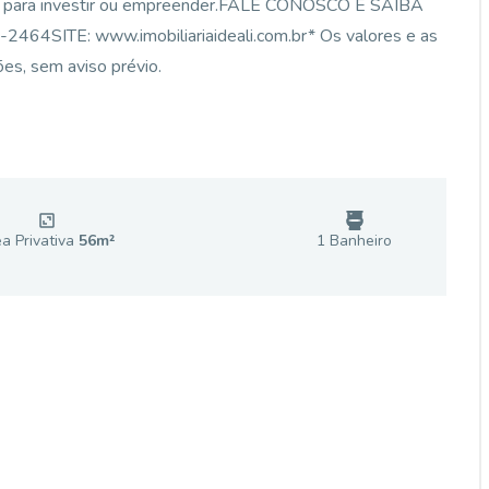
ção para investir ou empreender.FALE CONOSCO E SAIBA
4SITE: www.imobiliariaideali.com.br* Os valores e as
ões, sem aviso prévio.
a Privativa
56
m²
1
Banheiro