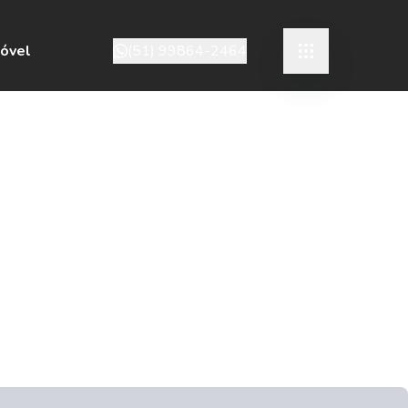
móvel
(51) 99864-2464