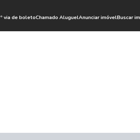
º via de boleto
Chamado Aluguel
Anunciar imóvel
Buscar i