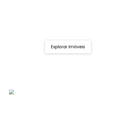
Procurando o imóvel dos sonhos?
Podemos ajudá-lo a realizar o seu sonho de um imóvel
novo
Explorar Imóveis