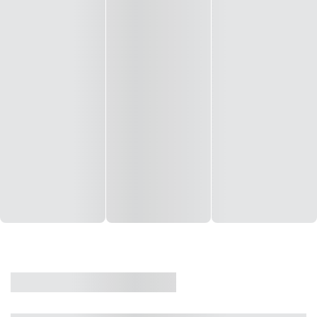
CASA
VENDA
CÓD: 19327