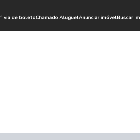
º via de boleto
Chamado Aluguel
Anunciar imóvel
Buscar i