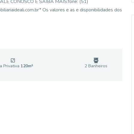
os. FALE CONOSCO E SAIBA MAIS:fone: (51)
riaideali.com.br* Os valores e as e disponibilidades dos
a Privativa
120
m²
2
Banheiro
s