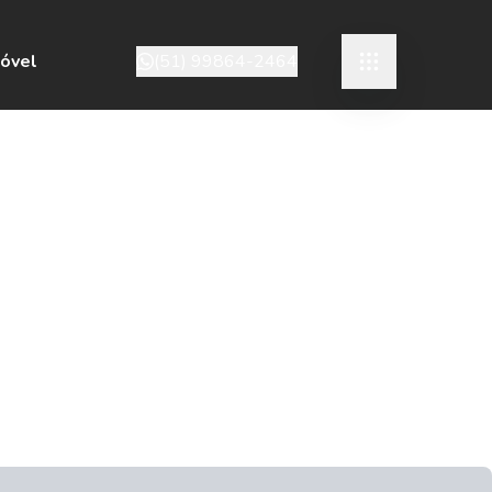
móvel
(51) 99864-2464