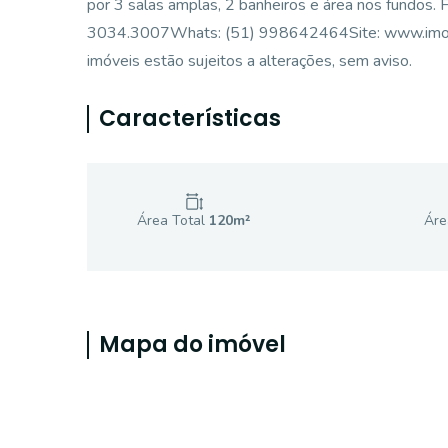
por 3 salas amplas, 2 banheiros e área nos fund
3034.3007Whats: (51) 998642464Site: www.imobilia
imóveis estão sujeitos a alterações, sem aviso.
Características
Área Total
120
m²
Áre
Mapa do imóvel