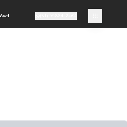
móvel
(51) 99864-2464