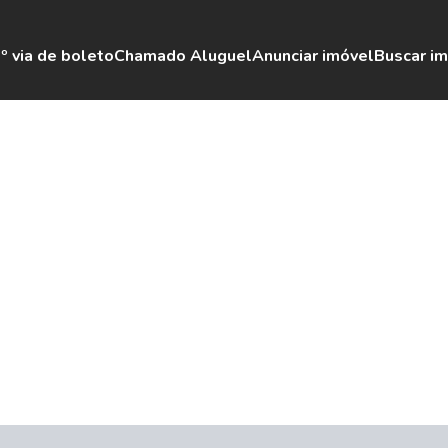
º via de boleto
Chamado Aluguel
Anunciar imóvel
Buscar i