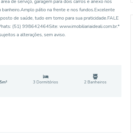
a, área de serviço, garagem para dois carros e anexo nos
 banheiro.Amplo pátio na frente e nos fundos.Excelente
e posto de saúde, tudo em torno para sua praticidade.FALE
: (51) 998642464Site: www.imobiliariaideali.com.br.*
ujeitos a alterações, sem aviso.
5
m²
3
Dormitório
s
2
Banheiro
s