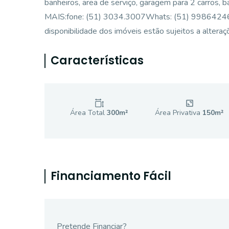
banheiros, area de serviço, garagem para 2 carros
MAIS:fone: (51) 3034.3007Whats: (51) 998642464Si
disponibilidade dos imóveis estão sujeitos a alteraç
Características
Área Total
300
m²
Área Privativa
150
m²
Financiamento Fácil
Pretende Financiar?