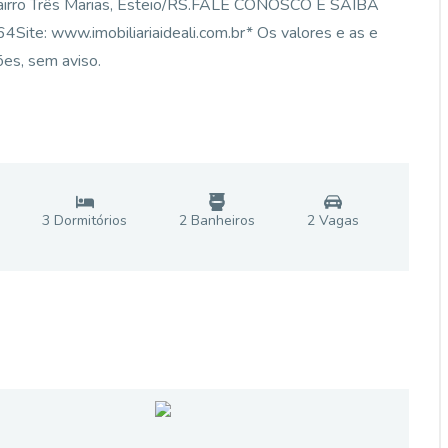
, bairro Três Marias, Esteio/RS.FALE CONOSCO E SAIBA
te: www.imobiliariaideali.com.br* Os valores e as e
ões, sem aviso.
3
Dormitório
s
2
Banheiro
s
2
Vaga
s