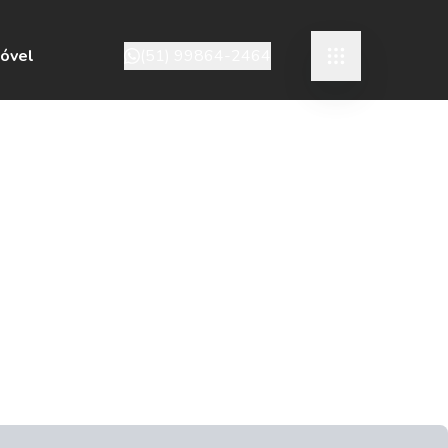
móvel
(51) 99864-2464