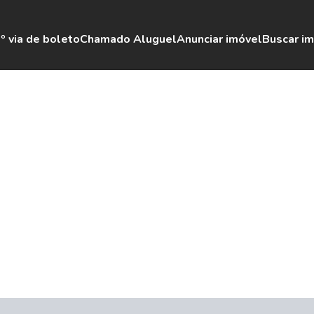
º via de boleto
Chamado Aluguel
Anunciar imóvel
Buscar i