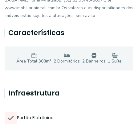
SAIBA MAIS:Fone/Whatsapp: (51) 51 99743-3007 Site:
www.imobiliariaideali.com.br Os valores e as disponibilidades dos
imóveis estão sujeitos a alterações, sem aviso
Características
Área Total
300
m²
2
Dormitório
s
2
Banheiro
s
1
Suíte
Infraestrutura
Portão Eletrônico