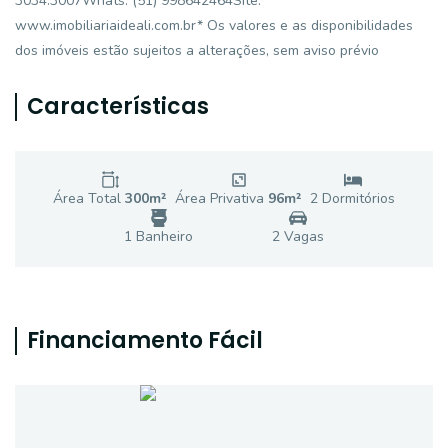
3034.3007Whats: (51) 998642464Site:
www.imobiliariaideali.com.br* Os valores e as disponibilidades
dos imóveis estão sujeitos a alterações, sem aviso prévio
Características
Área Total
300
m²
Área Privativa
96
m²
2
Dormitório
s
1
Banheiro
2
Vaga
s
Financiamento Fácil