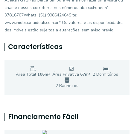
Aceita FGTSNão perca tempo e venha nos fazer uma visita ou
chame nossos corretores nos números abaixo:Fone: 51
37816707Whats: (51) 998642464Site:
www.imobiliariaideali.com.br* Os valores e as disponibilidades
dos imóveis estão sujeitos a alterações, sem aviso prévio.
Características
Área Total
106
m²
Área Privativa
67
m²
2
Dormitório
s
2
Banheiro
s
Financiamento Fácil