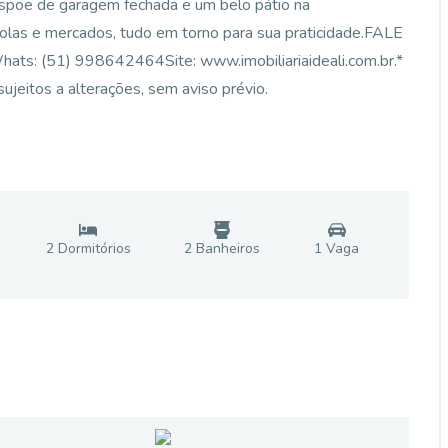
dispõe de garagem fechada e um belo pátio na
scolas e mercados, tudo em torno para sua praticidade.FALE
: (51) 998642464Site: www.imobiliariaideali.com.br.*
ujeitos a alterações, sem aviso prévio.
2
Dormitório
s
2
Banheiro
s
1
Vaga