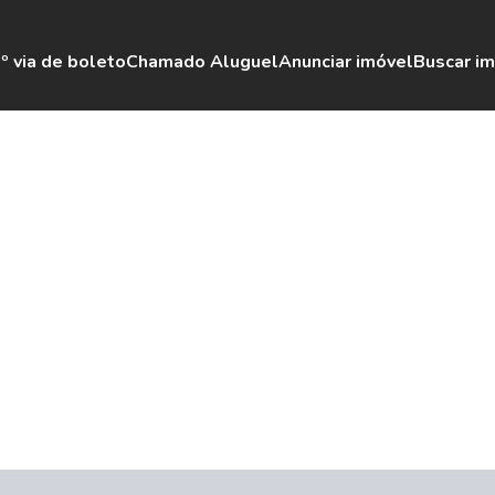
º via de boleto
Chamado Aluguel
Anunciar imóvel
Buscar i