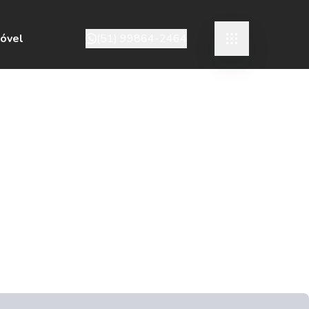
móvel
(51) 99864-2464